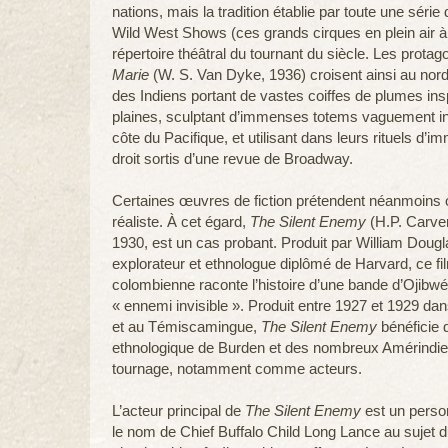
nations, mais la tradition établie par toute une série
Wild West Shows (ces grands cirques en plein air 
répertoire théâtral du tournant du siècle. Les protag
Marie
(W. S. Van Dyke, 1936) croisent ainsi au nord
des Indiens portant de vastes coiffes de plumes ins
plaines, sculptant d’immenses totems vaguement in
côte du Pacifique, et utilisant dans leurs rituels d
droit sortis d’une revue de Broadway.
Certaines œuvres de fiction prétendent néanmoins off
réaliste. À cet égard,
The Silent Enemy
(H.P. Carver
1930, est un cas probant. Produit par William Doug
explorateur et ethnologue diplômé de Harvard, ce fil
colombienne raconte l’histoire d’une bande d’Ojibwés
« ennemi invisible ». Produit entre 1927 et 1929 dan
et au Témiscamingue,
The Silent Enemy
bénéficie d
ethnologique de Burden et des nombreux Amérindien
tournage, notamment comme acteurs.
L’acteur principal de
The Silent Enemy
est un perso
le nom de Chief Buffalo Child Long Lance au sujet 