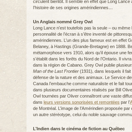
circulent bientôt. Il semble en effet que Long Lance 
l’histoire de ses origines amérindiennes…
Un Anglais nommé Grey Owl
Long Lance n’est toutefois pas la seule – ou même 
personnalité de l’écran à s’être inventé de pittoresq
amérindiennes. L’un des plus fameux est en effet G
Belaney, à Hastings (Grande-Bretagne) en 1888. B
métamorphose vers 1910, alors qu’il épouse une f
s’établit dans les forêts du Nord de l’Ontario. Il viv
dans la région de Cabano. Grey Owl publie plusieur
Man of the Last Frontier
(1931), dans lesquels il fait
défense de la nature et des animaux. Le Service d
Canada l’embauche comme naturaliste et le fait tou
dans plusieurs documentaires réalisés par Bill Oli
Owl tournées par Oliver connaîtront une vaste diffu
dans
leurs versions sonorisées et remontées
par l’
de Montréal. L’image de l’Amérindien proposée par 
un autre stéréotype, celui du noble sauvage commun
L’Indien dans le cinéma de fiction au Québec