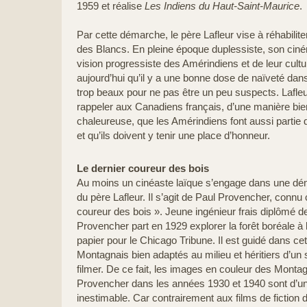
1959 et réalise
Les Indiens du Haut-Saint-Maurice
.
Par cette démarche, le père Lafleur vise à réhabilit
des Blancs. En pleine époque duplessiste, son ciné
vision progressiste des Amérindiens et de leur cultu
aujourd’hui qu’il y a une bonne dose de naïveté dans 
trop beaux pour ne pas être un peu suspects. Lafleu
rappeler aux Canadiens français, d’une manière bi
chaleureuse, que les Amérindiens font aussi partie d
et qu’ils doivent y tenir une place d’honneur.
Le dernier coureur des bois
Au moins un cinéaste laïque s’engage dans une dém
du père Lafleur. Il s’agit de Paul Provencher, conn
coureur des bois ». Jeune ingénieur frais diplômé de
Provencher part en 1929 explorer la forêt boréale à 
papier pour le Chicago Tribune. Il est guidé dans ce
Montagnais bien adaptés au milieu et héritiers d’un s
filmer. De ce fait, les images en couleur des Monta
Provencher dans les années 1930 et 1940 sont d’u
inestimable. Car contrairement aux films de fictio