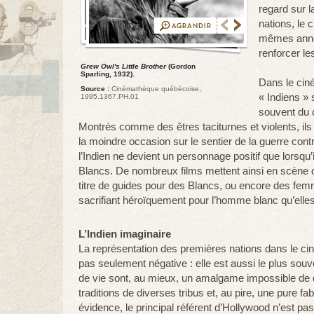
regard sur l
nations, le 
mêmes anné
renforcer le
Grew Owl's Little Brother
(Gordon
Sparling, 1932).
Dans le cin
Source :
Cinémathèque québécoise,
« Indiens » 
1995.1367.PH.01
souvent du 
Montrés comme des êtres taciturnes et violents, ils 
la moindre occasion sur le sentier de la guerre cont
l’Indien ne devient un personnage positif que lorsqu
Blancs. De nombreux films mettent ainsi en scène 
titre de guides pour des Blancs, ou encore des fe
sacrifiant héroïquement pour l’homme blanc qu’elle
L’Indien imaginaire
La représentation des premières nations dans le ciné
pas seulement négative : elle est aussi le plus so
de vie sont, au mieux, un amalgame impossible de d
traditions de diverses tribus et, au pire, une pure fa
évidence, le principal référent d’Hollywood n’est pas