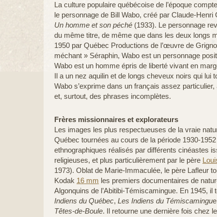
La culture populaire québécoise de l’époque compte
le personnage de Bill Wabo, créé par Claude-Henri
Un homme et son péché
(1933). Le personnage rev
du même titre, de même que dans les deux longs mé
1950 par Québec Productions de l’œuvre de Grigno
méchant » Séraphin, Wabo est un personnage positif
Wabo est un homme épris de liberté vivant en mar
Il a un nez aquilin et de longs cheveux noirs qui lui
Wabo s’exprime dans un français assez particulier,
et, surtout, des phrases incomplètes.
Frères missionnaires et explorateurs
Les images les plus respectueuses de la vraie nat
Québec tournées au cours de la période 1930-1952 
ethnographiques réalisés par différents cinéastes
religieuses, et plus particulièrement par le père
Loui
1973). Oblat de Marie-Immaculée, le père Lafleur t
Kodak
16 mm
les premiers documentaires de natur
Algonquins de l’Abitibi-Témiscamingue. En 1945, il
Indiens du Québec
,
Les Indiens du Témiscamingu
e
Têtes-de-Boule
. Il retourne une dernière fois chez 