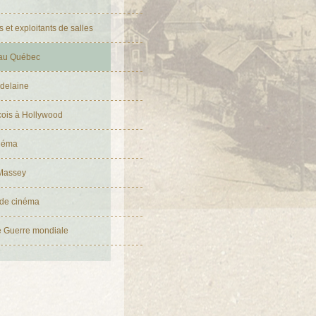
s et exploitants de salles
au Québec
delaine
ois à Hollywood
inéma
 Massey
 de cinéma
 Guerre mondiale