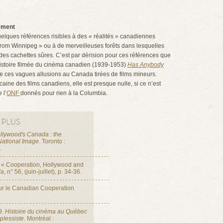
ement
quelques références risibles à des « réalités » canadiennes
om Winnipeg » ou à de merveilleuses forêts dans lesquelles
t des cachettes sûres. C’est par dérision pour ces références que
histoire filmée du cinéma canadien (1939-1953)
Has Anybody
de ces vagues allusions au Canada tirées de films mineurs.
caine des films canadiens, elle est presque nulle, si ce n’est
 l’
ONF
donnés pour rien à la Columbia.
llywood's Canada : the
National Image
. Toronto :
.
. « Cooperation, Hollywood and
da
, n° 56, (juin-juillet), p. 34-36.
ur le Canadian Cooperation
9.
Histoire du cinéma au Québec
plessiste
. Montréal :