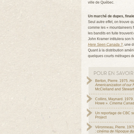
ville de Québec.
Un marché de dupes, final
Seul autre effet, on trouve 
comme les « mountaineers fr
les bandits en fuite trouven
John Kramer intitulera son 
Here Seen Canada ?
, une 
Quant à la distribution améri
quelques courts métrages de
Berton, Pierre. 1975.
Ho
Americanization of our 
McClelland and Stewart
Collins, Maynard. 1979
Howe ».
Cinema Cana
Un reportage de CBC s
Project
Véronneau, Pierre. 197
: cinéma de l'époque du