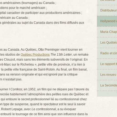
ons américaines (tournages) au Canada ;
adiens pour le marché américain ;
Distributeur
ital canadien de participer aux productions américaines ;
méricain au Canada ;
Hollywood 
ns générales au sujet du Canada dans des films diffusés aux
Maria Chap
Les Québéc
ges au Canada. Au Québec, Otto Preminger vient tourner en
Radio et c
 les studios de
Québec Productions
The 13th Letter
, un remake
 Clouzot, mais sans les éléments subversifs de l’original. En
Le rapport
nt-Marc sur le Richelieu », petite ville de province, n’a rien à
a petite ville française de Saint-Robin. Au final, un film banal,
s sa version originale et qui est ignoré par la critique
Les revues
m n’existait pas.
La Seconde
tourner
I Confess
, en 1952, un film qui ne dépare pas l’œuvre du
k recrée habilement l’atmosphère des petites rues de Québec et
e qui entoure le secret professionnel lié au confessionnal chez
on type de suspense, quand le spectateur est le seul à savoir
5, Robert Lepage, avec
Le confessionnal
, a su évoquer
 entouré le tournage de ce film ainsi que son influence dans la