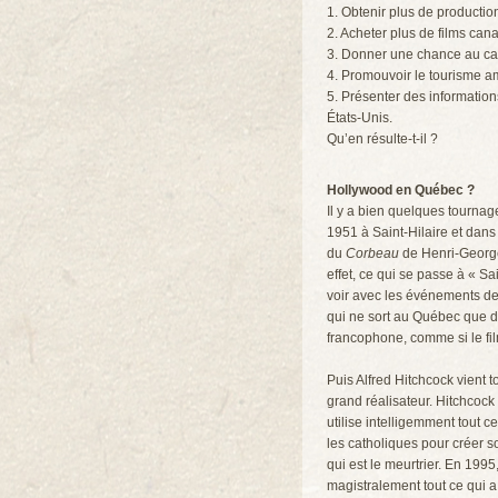
1. Obtenir plus de producti
2. Acheter plus de films can
3. Donner une chance au cap
4. Promouvoir le tourisme a
5. Présenter des informatio
États-Unis.
Qu’en résulte-t-il ?
Hollywood en Québec ?
Il y a bien quelques tourna
1951 à Saint-Hilaire et dans
du
Corbeau
de Henri-Georges
effet, ce qui se passe à « Sai
voir avec les événements de l
qui ne sort au Québec que dan
francophone, comme si le fil
Puis Alfred Hitchcock vient 
grand réalisateur. Hitchcoc
utilise intelligemment tout c
les catholiques pour créer s
qui est le meurtrier. En 199
magistralement tout ce qui a