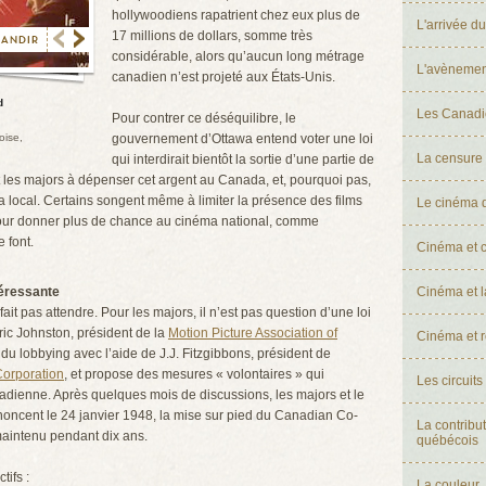
hollywoodiens rapatrient chez eux plus de
L'arrivée d
17 millions de dollars, somme très
considérable, alors qu’aucun long métrage
L'avènement
canadien n’est projeté aux États-Unis.
d
Les Canadie
Pour contrer ce déséquilibre, le
ise,
gouvernement d’Ottawa entend voter une loi
La censure
qui interdirait bientôt la sortie d’une partie de
it les majors à dépenser cet argent au Canada, et, pourquoi pas,
ma local. Certains songent même à limiter la présence des films
Le cinéma d
pour donner plus de chance au cinéma national, comme
 font.
Cinéma et c
téressante
Cinéma et l
ait pas attendre. Pour les majors, il n’est pas question d’une loi
Eric Johnston, président de la
Motion Picture Association of
Cinéma et r
 du lobbying avec l’aide de J.J. Fitzgibbons, président de
orporation
, et propose des mesures « volontaires » qui
Les circuit
anadienne. Après quelques mois de discussions, les majors et le
ncent le 24 janvier 1948, la mise sur pied du Canadian Co-
La contribu
maintenu pendant dix ans.
québécois
tifs :
La couleur