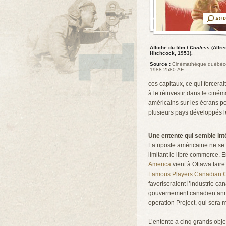
Affiche du film
I Confess
(Alfre
Hitchcock, 1953).
Source :
Cinémathèque québéco
1988.2580.AF
ces capitaux, ce qui forcera
à le réinvestir dans le ciné
américains sur les écrans 
plusieurs pays développés le
Une entente qui semble in
La riposte américaine ne se f
limitant le libre commerce. 
America
vient à Ottawa faire
Famous Players Canadian C
favoriseraient l’industrie c
gouvernement canadien anno
operation Project, qui sera 
L’entente a cinq grands objec