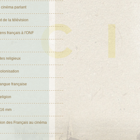
u cinéma parlant
 de la télévision
ns français à l'ONF
es religieux
olonisation
angue française
eligion
s 16 mm
tion des Français au cinéma