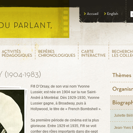
Fifi D’Orsay, de son vrai nom Yvonne
Lussier, est née en 1904 sur la rue Saint-
André à Montréal. Dès 1929-1930, Yvonne
Lussier gagne, à Broadway, puis à
Hollywood, le titre de « French Bombshell ».
Juliette Bél
Sa première période de cinéma est la plus
glorieuse. Entre 1929 et 1935, Fifi se voit
Jean-Yves 
confier des rôles importants dans dix-sept