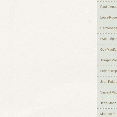
Paul L'Angl
Louis-Roger
Herménégil
Ovila Léga
Guy Mauffet
Joseph Mor
Fedor Ozep
Jean Palar
Vincent Paq
Jean-Marie 
Maurice Pr