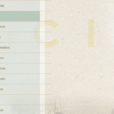
tte
roix
e
netakos
ron
inas
main
son
vis