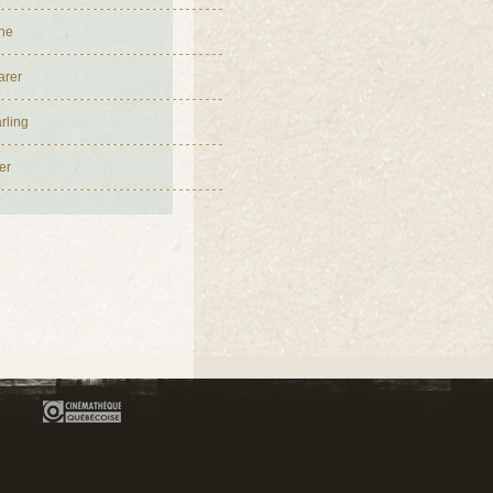
ne
arer
rling
er