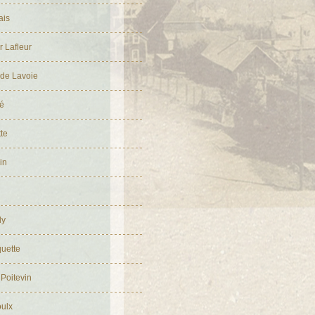
ais
 Lafleur
de Lavoie
ré
te
in
dy
uette
Poitevin
oulx