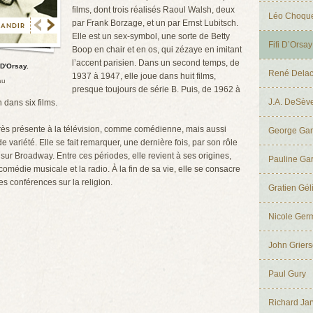
films, dont trois réalisés Raoul Walsh, deux
Léo Choque
par Frank Borzage, et un par Ernst Lubitsch.
Elle est un sex-symbol, une sorte de Betty
Fifi D’Orsay
Boop en chair et en os, qui zézaye en imitant
l’accent parisien. Dans un second temps, de
 D'Orsay.
René Delac
1937 à 1947, elle joue dans huit films,
au
presque toujours de série B. Puis, de 1962 à
J.A. DeSèv
n dans six films.
 très présente à la télévision, comme comédienne, mais aussi
George Ga
 variété. Elle se fait remarquer, une dernière fois, par son rôle
sur Broadway. Entre ces périodes, elle revient à ses origines,
Pauline Ga
a comédie musicale et la radio. À la fin de sa vie, elle se consacre
es conférences sur la religion.
Gratien Gél
Nicole Ger
John Grier
Paul Gury
Richard Jar